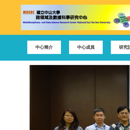
跳
到
主
要
內
容
區
中心簡介
中心成員
研究