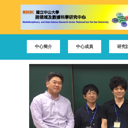
跳
到
主
要
內
容
區
中心簡介
中心成員
研究