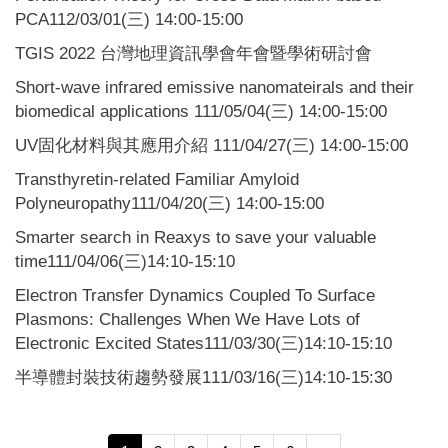
PCA112/03/01(三) 14:00-15:00
TGIS 2022 台灣地理資訊學會年會暨學術研討會
Short-wave infrared emissive nanomateirals and their
biomedical applications 111/05/04(三) 14:00-15:00
UV固化材料與其應用介紹 111/04/27(三) 14:00-15:00
Transthyretin-related Familiar Amyloid
Polyneuropathy111/04/20(三) 14:00-15:00
Smarter search in Reaxys to save your valuable
time111/04/06(三)14:10-15:10
Electron Transfer Dynamics Coupled To Surface
Plasmons: Challenges When We Have Lots of
Electronic Excited States111/03/30(三)14:10-15:10
半導體封裝技術趨勢發展111/03/16(三)14:10-15:30