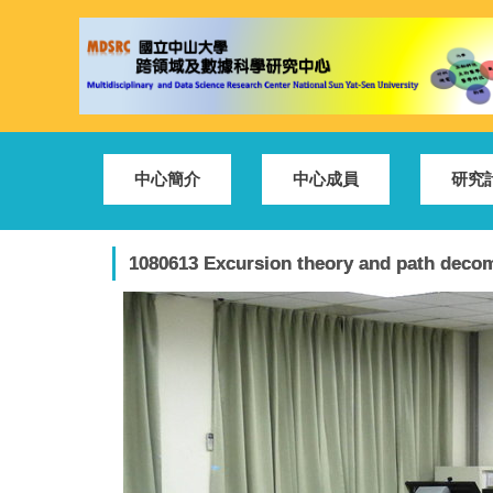
跳
到
主
要
內
容
區
中心簡介
中心成員
研究
1080613 Excursion theory and path dec