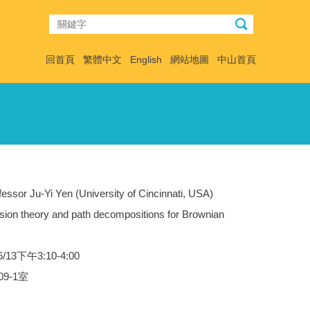
回首頁
繁體中文
English
網站地圖
中山首頁
sor Ju-Yi Yen (University of Cincinnati, USA)
on theory and path decompositions for Brownian
/13下午3:10-4:00
09-1室