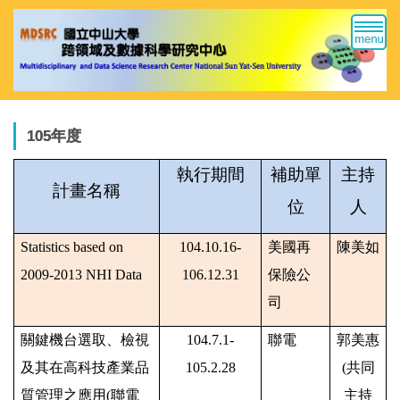
跳
到
主
要
內
容
區
105年度
執行期間
補助單
主持
計畫名稱
位
人
Statistics based on
104.10.16-
美國再
陳美如
2009-2013 NHI Data
106.12.31
保險公
司
關鍵機台選取、檢視
104.7.1-
聯電
郭美惠
及其在高科技產業品
105.2.28
(
共同
質管理之應用
(
聯電
主持